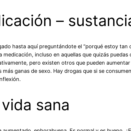
cación – sustanci
egado hasta aquí preguntándote el “porqué estoy tan 
la medicación, incluso en aquellas que quizás puedas
ivamente, pero existen otros que pueden aumentar e
s más ganas de sexo. Hay drogas que si se consumen 
nflexión.
 vida sana
l ha aumentado, enhorabuena. Es normal y es bueno. ¿